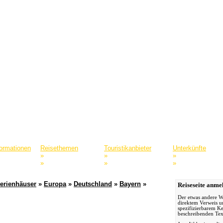
formationen
Reisethemen
Touristikanbieter
Unterkünfte
»
»
»
rtale
Aktivreisen
Anbieter mit A
Ferienwohnungen 
»
»
»
hrer
Abenteuerreisen
Anbieter mit B
Hotels & Pensione
erienhäuser
»
Europa
»
Deutschland
»
Bayern
»
Reiseseite anme
Der etwas andere W
direktem Verweis u
spezifizierbarem 
beschreibenden Tex