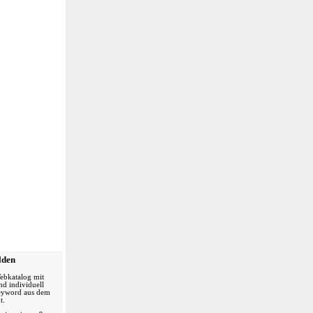
& -häuser
n
lden
ebkatalog mit
nd individuell
Keyword aus dem
t.