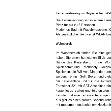
Ferienwohnung im Bayerischen Wa
Die Ferienwohnung ist in einem Feri
Platz für bis zu 5 Personen.
Modernes Bad mit Waschmaschine. Kü
Als zusätzlicher Service ist WLAN kos
Wohnbereich
Im Wohnbereich finden Sie eine gemü
haben Sie einen herrleichen Blick a
Hänge des Kaitersberg. In der Woh
Spielesammlung, Monopoly, Mega
Spielekonsole Wii von Nintendo könn
werden. Tennis, Golf, Boxen und vie
der Ferienanlage und für Ihre Aktivi
Fernseher 32" mit SAT-Anschluss sin
kostenloses surfen und telefonieren
Fenster und eine Terrassentür sorgen 
aus gibt es einen großen Bogendurchg
mit modernem und schönem Holzlamin