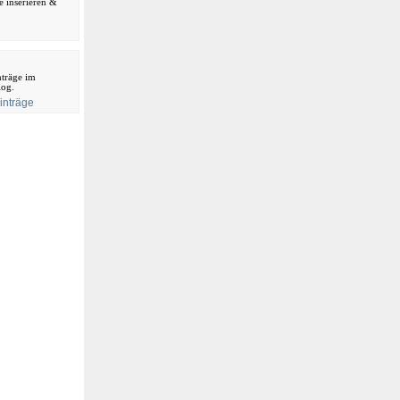
ne inserieren &
träge im
log.
inträge