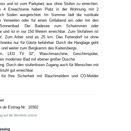
oss und ist vom Parkplatz aus ohne Stufen zu erreichen.
zu 4 Erwachsene haben Platz in der Wohnung mit 2
ach Süden ausgerichtet. Im Sommer lädt die rustikale
 Verweilen oder für einen Grillabend ein oder mit den
 Sonnenbad. Der Badesee zum Schwimmen oder
te und ist in nur 150 Metern erreichbar. Zum Skifahren ist
nt. Zum Arber sind es 25 km. Das Feriendorf ist ohne
hranke nur für Gäste befahrbar. Durch die Hanglage geht
e und weiter zum Bergkamm des Kaitersbergs.
fon, LED TV 32", Waschmaschine, Geschirrspüler,
es modernes Bad mit ebener großer Dusche.
ung. Durch den stufenlosen Zugang auch für Menschen mit
tuhl gut erreichbar.
g für Ihre Sicherheit mit Rauchmeldern und CO-Melder
uer
e.de
Eintrag-Nr.: 10302
ag auf die Merkliste setzen
atalog