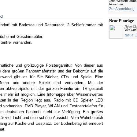
Jetzt Webseite onli
bewerben.
Zur Anmeldung
ld
Neue Einträge
endorf mit Badesee und Restaurant. 2 Schlafzimmer mit
Neue Ein
Webkata
Neue E
che mit Geschirrspüler.
tenfrei vorhanden.
tliche und großzügige Polstergarnitur. Von dieser aus
us dem großen Panoramafenster und der Bakontür auf die
nwand gibt es für Sie Bücher, CDs und Spiele. Eine
Memo und andere Spiele sind vorhanden. Mit der
en aktive Spiele mit der ganzen Familie am TV gespielt
les mehr ist möglich. Eine Infomappe über Wissenswertes
täten in der Region liegt aus. Radio mit CD Spieler, LED
d vorhanden. DVD Player, WLAN und Festnetztelefon für
 im deutschen Festnetz steht zur Verfügung. Ein großes
für viel Licht und eine schöne Aussicht. Vom Wohnbereich
ang zur Küche und Essplatz. Der Bodenbelag ist erneuert
at.