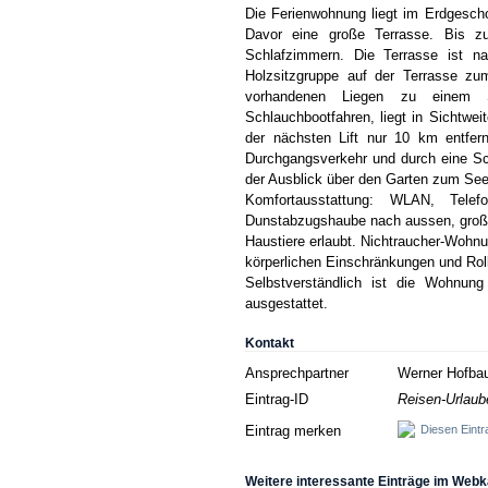
Die Ferienwohnung liegt im Erdgesch
Davor eine große Terrasse. Bis 
Schlafzimmern. Die Terrasse ist n
Holzsitzgruppe auf der Terrasse zum
vorhandenen Liegen zu einem
Schlauchbootfahren, liegt in Sichtwei
der nächsten Lift nur 10 km entfer
Durchgangsverkehr und durch eine Sc
der Ausblick über den Garten zum Se
Komfortausstattung: WLAN, Tele
Dunstabzugshaube nach aussen, groß
Haustiere erlaubt. Nichtraucher-Wohn
körperlichen Einschränkungen und Rolls
Selbstverständlich ist die Wohnun
ausgestattet.
Kontakt
Ansprechpartner
Werner Hofba
Eintrag-ID
Reisen-Urlaub
Eintrag merken
Diesen Eintr
Weitere interessante Einträge im Webk