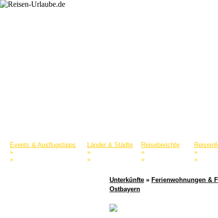
Startseite
Reiselexikon
Merkliste
Events & Ausflugstipps
Länder & Städte
Reiseberichte
Reisein
»
»
»
»
Naturparks & Tierparks
Europa
Nordamerika
Reisepo
»
»
»
»
Museen & Sammlungen
Asien
Afrika
Reisefü
Unterkünfte
»
Ferienwohnungen & F
Ostbayern