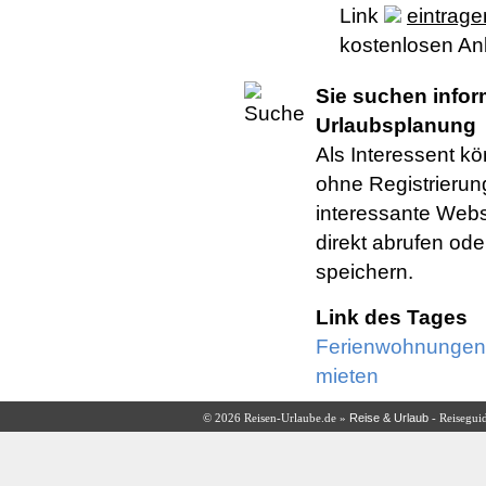
Link
eintrage
kostenlosen An
Sie suchen infor
Urlaubsplanung
Als Interessent kö
ohne Registrierun
interessante Webs
direkt abrufen ode
speichern.
Link des Tages
Ferienwohnungen 
mieten
Reise & Urlaub
© 2026 Reisen-Urlaube.de »
- Reisegui