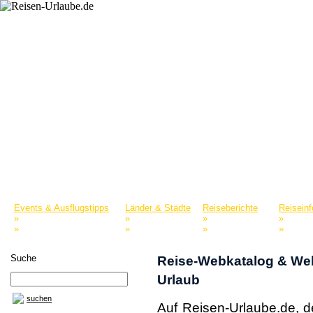
Startseite
Reiselexikon
Merkliste
Events & Ausflugstipps
Länder & Städte
Reiseberichte
Reisein
»
»
»
»
Naturparks & Tierparks
Europa
Nordamerika
Reisepo
»
»
»
»
Museen & Sammlungen
Asien
Afrika
Reisefü
Suche
Reise-Webkatalog & We
Urlaub
suchen
Auf Reisen-Urlaube.de, d