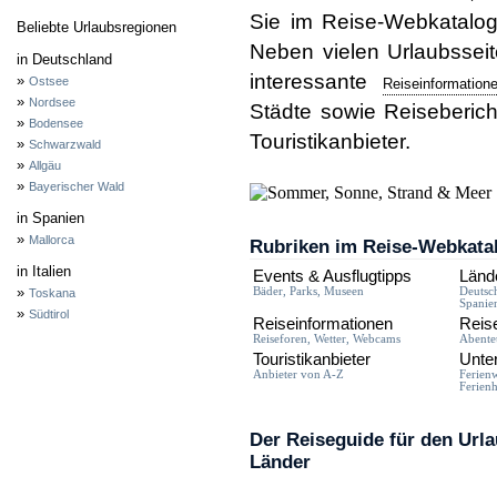
Sie im Reise-Webkatalog
Beliebte Urlaubsregionen
Neben vielen Urlaubsseit
in Deutschland
interessante
»
Ostsee
Reiseinformation
»
Nordsee
Städte sowie Reiseberic
»
Bodensee
Touristikanbieter.
»
Schwarzwald
»
Allgäu
»
Bayerischer Wald
in Spanien
»
Mallorca
Rubriken im Reise-Webkata
in Italien
Events & Ausflugtipps
Länd
»
Bäder, Parks, Museen
Deutsch
Toskana
Spanie
»
Südtirol
Reiseinformationen
Reis
Reiseforen, Wetter, Webcams
Abente
Touristikanbieter
Unte
Anbieter von A-Z
Ferien
Ferienh
Der Reiseguide für den Urla
Länder