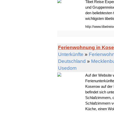
Tibet Reise Exper
und Gruppenreise
den beliebtesten 
wichtigsten tibet
http://www.tibetrei
Ferienwohnung in Kos
Unterkünfte
»
Ferienwohn
Deutschland
»
Mecklenb
Usedom
Auf der Website
Ferienunterkünft
Koserow auf der 
befindet sich un
Schlafzimmern, d
Schlafzimmern ve
Küche, einen Woh