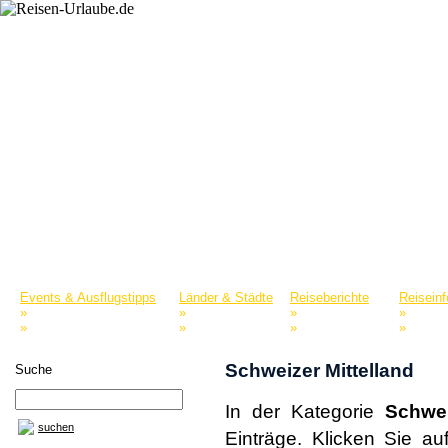
Startseite
Reiselexikon
Merkliste
Events & Ausflugstipps
Länder & Städte
Reiseberichte
Reisein
»
»
»
»
Naturparks & Tierparks
Europa
Nordamerika
Reisepo
»
»
»
»
Museen & Sammlungen
Asien
Afrika
Reisefü
Schweizer Mittelland
Suche
In der Kategorie
Schwei
suchen
Einträge. Klicken Sie a