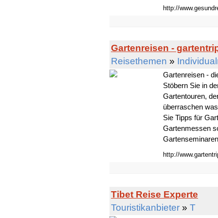
http://www.gesundr
Gartenreisen - gartentri
Reisethemen
»
Individua
Gartenreisen - di
Stöbern Sie in de
Gartentouren, der
überraschen was 
Sie Tipps für Ga
Gartenmessen so
Gartenseminaren,
http://www.gartentr
Tibet Reise Experte
Touristikanbieter
»
T