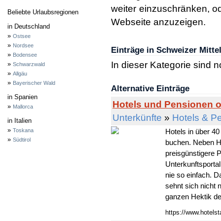
weiter einzuschränken, od
Beliebte Urlaubsregionen
Webseite anzuzeigen.
in Deutschland
»
Ostsee
»
Nordsee
Einträge in Schweizer Mitte
»
Bodensee
In dieser Kategorie sind 
»
Schwarzwald
»
Allgäu
»
Bayerischer Wald
Alternative Einträge
in Spanien
Hotels und Pensionen o
»
Mallorca
Unterkünfte
»
Hotels & P
in Italien
»
Toskana
Hotels in über 40
»
Südtirol
buchen. Neben Ho
preisgünstigere
Unterkunftsportal
nie so einfach. D
sehnt sich nicht
ganzen Hektik des
https://www.hotelst