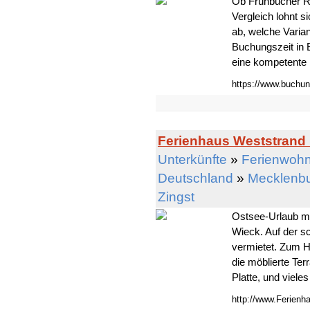
Ob Frühbucher Ra
Vergleich lohnt 
ab, welche Varia
Buchungszeit in B
eine kompetente B
https://www.buchun
Ferienhaus Weststrand 
Unterkünfte
»
Ferienwohn
Deutschland
»
Mecklenb
Zingst
Ostsee-Urlaub m
Wieck. Auf der s
vermietet. Zum H
die möblierte Ter
Platte, und viele
http://www.Ferienh