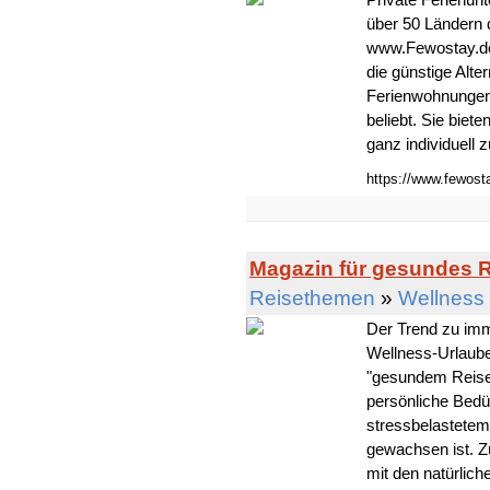
über 50 Ländern 
www.Fewostay.de
die günstige Alt
Ferienwohnungen 
beliebt. Sie biet
ganz individuell z
https://www.fewost
Magazin für gesundes 
Reisethemen
»
Wellness
Der Trend zu im
Wellness-Urlaub
"gesundem Reisen
persönliche Bed
stressbelastetem
gewachsen ist. 
mit den natürlich