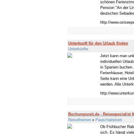
schönen Ferienzim
Pension "An der Li
deutschen Sebades 
http://www.ostseep
Unterkunft für den Urlaub finden
Unterkünfte
Jetzt kann man unko
individuellen Urla
in Spanien buchen. 
Ferienhäuser, Hotel
Seite kann eine Unt
werden. Alle Unterk
http://www.unterkun
Buchungszeit.de - Reisespezialist 
Reisethemen
»
Pauschalreisen
Ob Frühbucher Raba
sich. Es hängt vie