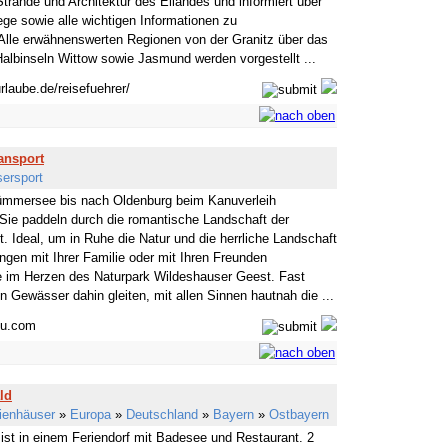
Strände und Architektur des Eilandes und informiert über
e sowie alle wichtigen Informationen zu
Alle erwähnenswerten Regionen von der Granitz über das
albinseln Wittow sowie Jasmund werden vorgestellt ...
rlaube.de/reisefuehrer/
ansport
ersport
mmersee bis nach Oldenburg beim Kanuverleih
ie paddeln durch die romantische Landschaft der
 Ideal, um in Ruhe die Natur und die herrliche Landschaft
ngen mit Ihrer Familie oder mit Ihren Freunden
 im Herzen des Naturpark Wildeshauser Geest. Fast
n Gewässer dahin gleiten, mit allen Sinnen hautnah die ...
ou.com
ld
ienhäuser
»
Europa
»
Deutschland
»
Bayern
»
Ostbayern
ist in einem Feriendorf mit Badesee und Restaurant. 2