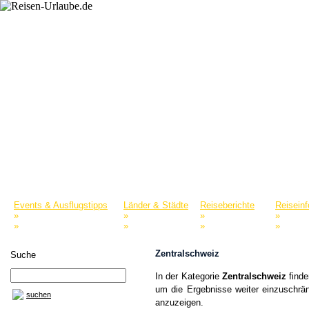
Startseite
Reiselexikon
Merkliste
Events & Ausflugstipps
Länder & Städte
Reiseberichte
Reisein
»
»
»
»
Naturparks & Tierparks
Europa
Nordamerika
Reisepo
»
»
»
»
Museen & Sammlungen
Asien
Afrika
Reisefü
Zentralschweiz
Suche
In der Kategorie
Zentralschweiz
finde
um die Ergebnisse weiter einzuschrän
suchen
anzuzeigen.