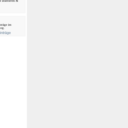
ne inserieren &
träge im
log.
inträge