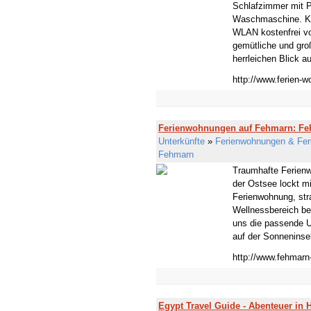
Schlafzimmer mit P
Waschmaschine. Küc
WLAN kostenfrei vo
gemütliche und groß
herrleichen Blick a
http://www.ferien-
Ferienwohnungen auf Fehmarn: Fe
Unterkünfte
»
Ferienwohnungen & Fer
Fehmarn
Traumhafte Ferienw
der Ostsee lockt m
Ferienwohnung, str
Wellnessbereich bei
uns die passende U
auf der Sonneninsel.
http://www.fehmarn
Egypt Travel Guide - Abenteuer in