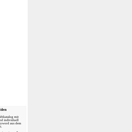
& -häuser
n
lden
ebkatalog mit
nd individuell
Keyword aus dem
t.