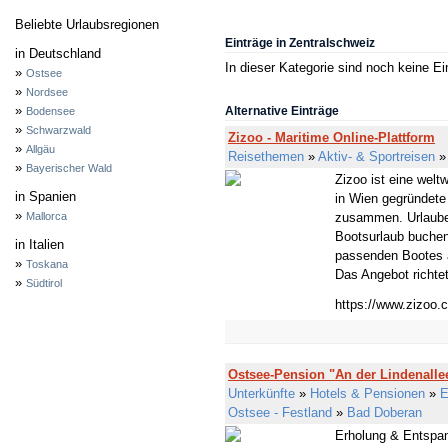
Beliebte Urlaubsregionen
Einträge in Zentralschweiz
in Deutschland
In dieser Kategorie sind noch keine E
»
Ostsee
»
Nordsee
»
Alternative Einträge
Bodensee
»
Schwarzwald
Zizoo - Maritime Online-Plattform
»
Allgäu
Reisethemen
»
Aktiv- & Sportreisen
»
Bayerischer Wald
Zizoo ist eine welt
in Spanien
in Wien gegründete
»
Mallorca
zusammen. Urlauber
Bootsurlaub buchen
in Italien
passenden Bootes a
»
Toskana
Das Angebot richtet 
»
Südtirol
https://www.zizoo.
Ostsee-Pension "An der Lindenalle
Unterkünfte
»
Hotels & Pensionen
»
E
Ostsee - Festland
»
Bad Doberan
Erholung & Entspan