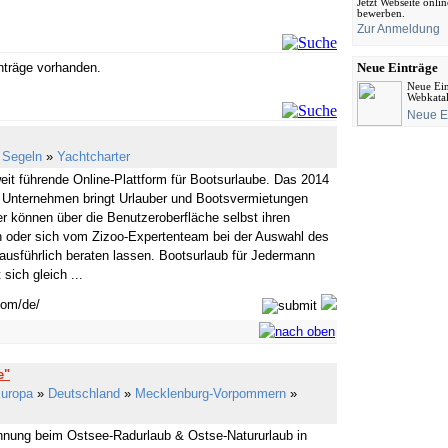
Jetzt Webseite onli
bewerben.
Zur Anmeldung
inträge vorhanden.
Neue Einträge
Neue Ein
Webkata
Neue E
»
Segeln
»
Yachtcharter
weit führende Online-Plattform für Bootsurlaube. Das 2014
 Unternehmen bringt Urlauber und Bootsvermietungen
 können über die Benutzeroberfläche selbst ihren
 oder sich vom Zizoo-Expertenteam bei der Auswahl des
usführlich beraten lassen. Bootsurlaub für Jedermann
sich gleich ...
com/de/
e"
uropa
»
Deutschland
»
Mecklenburg-Vorpommern
»
nung beim Ostsee-Radurlaub & Ostse-Natururlaub in