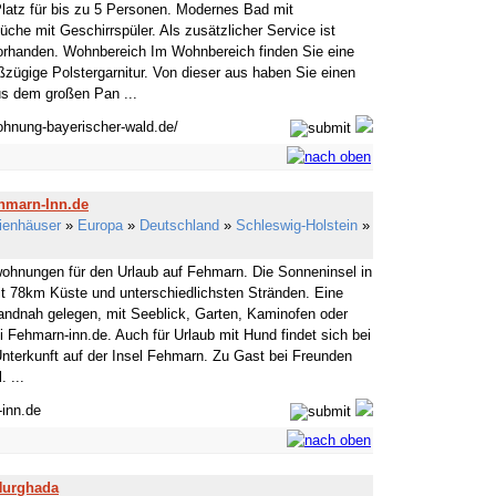
latz für bis zu 5 Personen. Modernes Bad mit
he mit Geschirrspüler. Als zusätzlicher Service ist
rhanden. Wohnbereich Im Wohnbereich finden Sie eine
zügige Polstergarnitur. Von dieser aus haben Sie einen
us dem großen Pan ...
wohnung-bayerischer-wald.de/
hmarn-Inn.de
ienhäuser
»
Europa
»
Deutschland
»
Schleswig-Holstein
»
ohnungen für den Urlaub auf Fehmarn. Die Sonneninsel in
it 78km Küste und unterschiedlichsten Stränden. Eine
andnah gelegen, mit Seeblick, Garten, Kaminofen oder
 Fehmarn-inn.de. Auch für Urlaub mit Hund findet sich bei
nterkunft auf der Insel Fehmarn. Zu Gast bei Freunden
 ...
-inn.de
 Hurghada