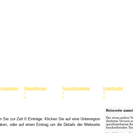
formationen
Reisethemen
Touristikanbieter
Unterkünfte
»
»
»
rtale
Aktivreisen
Anbieter mit A
Ferienwohnungen 
»
»
»
hrer
Abenteuerreisen
Anbieter mit B
Hotels & Pensione
Reiseseite anme
Der etwas andere W
n Sie zur Zeit 0 Einträge. Klicken Sie auf eine Unterregion
direktem Verweis u
ken, oder auf einen Eintrag um die Details der Webseite
spezifizierbarem 
beschreibenden Tex