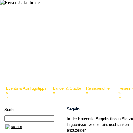
Startseite
Reiselexikon
Merkliste
Events & Ausflugstipps
Länder & Städte
Reiseberichte
Reisein
»
»
»
»
Naturparks & Tierparks
Europa
Nordamerika
Reisepo
»
»
»
»
Museen & Sammlungen
Asien
Afrika
Reisefü
Segeln
Suche
In der Kategorie
Segeln
finden Sie zu
Ergebnisse weiter einzuschränken,
suchen
anzuzeigen.