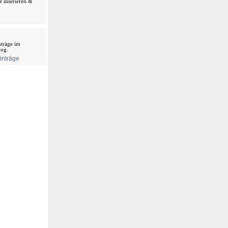
ne inserieren &
träge im
log.
inträge