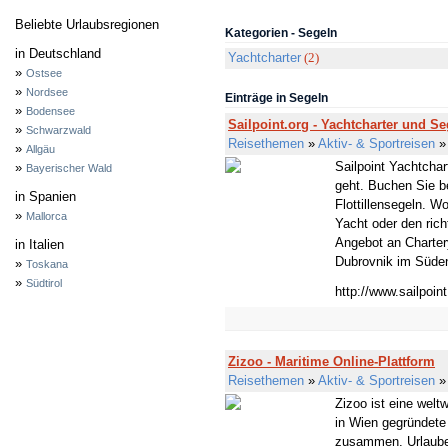
Beliebte Urlaubsregionen
Kategorien - Segeln
in Deutschland
Yachtcharter
(2)
»
Ostsee
»
Nordsee
Einträge in Segeln
»
Bodensee
Sailpoint.org - Yachtcharter und Se
»
Schwarzwald
Reisethemen
»
Aktiv- & Sportreisen
»
Allgäu
Sailpoint Yachtchar
»
Bayerischer Wald
geht. Buchen Sie be
in Spanien
Flottillensegeln. Wo
»
Mallorca
Yacht oder den rich
Angebot an Charter
in Italien
Dubrovnik im Süden
»
Toskana
»
Südtirol
http://www.sailpoint
Zizoo - Maritime Online-Plattform
Reisethemen
»
Aktiv- & Sportreisen
Zizoo ist eine welt
in Wien gegründete
zusammen. Urlauber