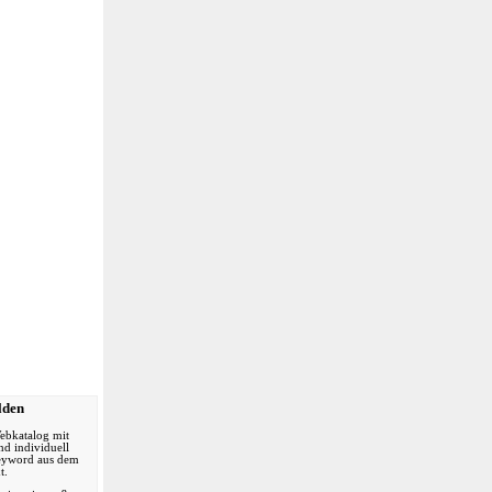
& -häuser
n
lden
ebkatalog mit
nd individuell
Keyword aus dem
t.