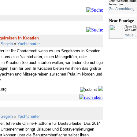
Jetzt Webseite onli
bewerben.
Zur Anmeldung
Neue Einträge
Neue Ein
Webkata
Neue E
gelreisen in Kroatien
»
Segeln
»
Yachtcharter
ter ist Ihr Charterprofi wenn es um Segeltörns in Kroatien
i uns eine Yachtcharter, einen Mitsegeltörn, oder
 in Kroatien Sie auch starten wollen, wir finden die richtige
tigen Törn für Sie! In Kroatien bieten wir ihnen das größte
yachten und Mitsegelreisen zwischen Pula im Norden und
 ...
.org
»
Segeln
»
Yachtcharter
weit führende Online-Plattform für Bootsurlaube. Das 2014
 Unternehmen bringt Urlauber und Bootsvermietungen
 können über die Benutzeroberfläche selbst ihren