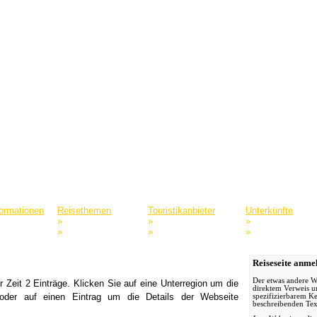
formationen
Reisethemen
Touristikanbieter
Unterkünfte
»
»
»
rtale
Aktivreisen
Anbieter mit A
Ferienwohnungen 
»
»
»
hrer
Abenteuerreisen
Anbieter mit B
Hotels & Pensione
Reiseseite anme
Der etwas andere W
r Zeit 2 Einträge. Klicken Sie auf eine Unterregion um die
direktem Verweis u
 oder auf einen Eintrag um die Details der Webseite
spezifizierbarem 
beschreibenden Tex