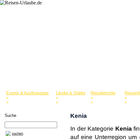
Startseite
Reiselexikon
Merkliste
Events & Ausflugstipps
Länder & Städte
Reiseberichte
Reisein
»
»
»
»
Naturparks & Tierparks
Europa
Nordamerika
Reisepo
»
»
»
»
Museen & Sammlungen
Asien
Afrika
Reisefü
Kenia
Suche
In der Kategorie
Kenia
fin
suchen
auf eine Unterregion um 